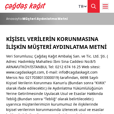
Change langua
Anasayfa
Müşteri Aydınlatma Metni
KİŞİSEL VERİLERİN KORUNMASINA
İLİŞKİN MÜŞTERİ AYDINLATMA METNİ
Veri Sorumlusu; Çağdaş Kağıt Ambalaj San. ve Tic. Ltd. Şti. (
Adres: Hadımköy Mahallesi İbni Sina Caddesi No:8/5
ARNAVUTKÖY/İSTANBUL Tel: 0212 674 16 25 Web sitesi:
www.cagdaskagit.com, E-mail:
info@cagdaskagit.com
Mersis No: 0217038013300019) tarafından, 6698 Sayılı
Kişisel Verilerin Korunması Kanun’u (Bundan sonra “KVKK”
olarak ifade edilecektir.) ile Aydınlatma Yükümlülüğünün
Yerine Getirilmesinde Uyulacak Usul ve Esaslar Hakkında
Tebliğ (Bundan sonra “Tebliğ” olarak belirtilecektir.)
uyarınca müşterilerimizin kurumumuz ile ilişkilerinde
kişisel verilerinin korunmasında izlenecek usul ve esaslar