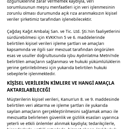
özgürlüklerine zarar vermemek kaydıyla, veri
sorumlusunun meşru menfaatleri için veri işlenmesinin
zorunlu olması durumunda açık rıza aranmaksızın kişisel
veriler şirketimiz tarafından işlenebilecektir.
Çağdaş Kağıt Ambalaj San. ve Tic. Ltd. Şti.’nin faaliyetlerini
sürdürebilmesi için KVKK’nın 5 ve 6. maddelerinde
belirtilen kişisel verileri işleme şartları ve amaçları
kapsamında ve ilgili sair mevzuat tarafından öngörülen
esas ve usuller doğrultusunda işbu Aydınlatma Metni’nde
belirtilen amaçların sağlanması ve hukuki yükümlülüklerin
yerine getirilebilmesi için yukarıda belirtilen hukuki
sebeplerle işlenmektedir.
KİŞİSEL VERİLERİN KİMLERE VE HANGİ AMAÇLA
AKTARILABİLECEĞİ
Müşterilerin kişisel verileri, Kanun’un 8. ve 9. maddesinde
belirtilen veri aktarma ve işleme şartları ile yukarıda
sayılan amaçların gerçekleştirilmesini sağlamak amacı ile
mevzuatta belirlenen güvenlik ve gizlilik esasları uyarınca
yeterli ve etkili önlemler alınmak kaydıyla; tedarikçilerle,