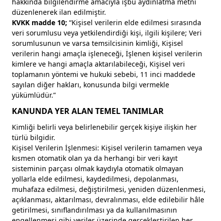
hakkında bilgilendirme amacıyla işbu aydınlatma metni
düzenlenerek ilan edilmiştir.
KVKK madde 10;
“Kişisel verilerin elde edilmesi sırasında
veri sorumlusu veya yetkilendirdiği kişi, ilgili kişilere; Veri
sorumlusunun ve varsa temsilcisinin kimliği, Kişisel
verilerin hangi amaçla işleneceği, İşlenen kişisel verilerin
kimlere ve hangi amaçla aktarılabileceği, Kişisel veri
toplamanın yöntemi ve hukuki sebebi, 11 inci maddede
sayılan diğer hakları, konusunda bilgi vermekle
yükümlüdür.”
KANUNDA YER ALAN TEMEL TANIMLAR
Kimliği belirli veya belirlenebilir gerçek kişiye ilişkin her
türlü bilgidir.
Kişisel Verilerin İşlenmesi: Kişisel verilerin tamamen veya
kısmen otomatik olan ya da herhangi bir veri kayıt
sisteminin parçası olmak kaydıyla otomatik olmayan
yollarla elde edilmesi, kaydedilmesi, depolanması,
muhafaza edilmesi, değiştirilmesi, yeniden düzenlenmesi,
açıklanması, aktarılması, devralınması, elde edilebilir hâle
getirilmesi, sınıflandırılması ya da kullanılmasının
engellenmesi gibi veriler üzerinde gerçekleştirilen her