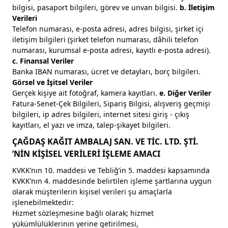
bilgisi, pasaport bilgileri, görev ve unvan bilgisi.
b. İletişim
Verileri
Telefon numarası, e-posta adresi, adres bilgisi, şirket içi
iletişim bilgileri (şirket telefon numarası, dâhili telefon
numarası, kurumsal e-posta adresi, kayıtlı e-posta adresi).
c. Finansal Veriler
Banka IBAN numarası, ücret ve detayları, borç bilgileri.
Görsel ve İşitsel Veriler
Gerçek kişiye ait fotoğraf, kamera kayıtları.
e. Diğer Veriler
Fatura-Senet-Çek Bilgileri, Sipariş Bilgisi, alışveriş geçmişi
bilgileri, ip adres bilgileri, internet sitesi giriş - çıkış
kayıtları, el yazı ve imza, talep-şikayet bilgileri.
ÇAĞDAŞ KAĞIT AMBALAJ SAN. VE TİC. LTD. ŞTİ.
’NİN KİŞİSEL VERİLERİ İŞLEME AMACI
KVKK’nın 10. maddesi ve Tebliğ’in 5. maddesi kapsamında
KVKK’nın 4. maddesinde belirtilen işleme şartlarına uygun
olarak müşterilerin kişisel verileri şu amaçlarla
işlenebilmektedir:
Hizmet sözleşmesine bağlı olarak; hizmet
yükümlülüklerinin yerine getirilmesi,