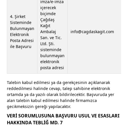
imza/e-imza
içerecek
biçimde
4. Şirket
Çağdaş
Sisteminde
Kağıt
Bulunmayan
Ambalaj
info@cagdaskagit.com
Elektronik
San. ve Tic.
Posta Adresi
Ltd. Şti.
ile Başvuru
sisteminde
bulunmayan
elektronik
posta adresi
Talebin kabul edilmesi ya da gerekçesinin açıklanarak
reddedilmesi halinde cevap, talep sahibine elektronik
ortamda ya da yazılı olarak bildirilecektir. Başvuruda yer
alan talebin kabul edilmesi halinde firmamızca
gecikmeksizin gereği yapılacaktır.
VERİ SORUMLUSUNA BAŞVURU USUL VE ESASLARI
HAKKINDA TEBLİĞ MD. 7