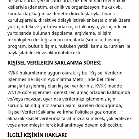
hissedarlarla, yetkili satıcılarla, hizmet alınan özel hukuk
kişileriyle (denetim, etkinlik ve organizasyon, hukuk vb.
konularda), bağımsız denetim kuruluşlarıyla, finans
kuruluşlarıyla, direkt ve dolaylı iştirakler başta olmak üzere
yurt içindeki ve yurt dışındaki iş ortaklarıyla, yurtiçinde ve
yurtdışında bulunan depolama, arşivleme, bilişim
teknolojileri desteği alınan firmalarla (sunucu, hosting,
program, bulut bilişim), hukuken yetkili kamu kurumları ile
paylaşılabilecek ve aktarılabilecektir.
KİŞİSEL VERİLERİN SAKLANMA SÜRESİ
KVKK hükümlerine uygun olarak, iş bu “Kişisel Verilerin
İşlenmesine İlişkin Aydınlatma Metni” nde belirtilen
amaçlarla işlenmiş olan kişisel verileriniz, KVKK madde
7/f.1.’e göre işlenmesi gerektiren amaç ortadan kalktığında
ve/veya mevzuat uyarınca verilerinizi işlememiz için
zorunlu kılındığımız zaman aşımı süreleri dolduğunda,
Kişisel Verileri Saklama ve İmha Politikası göz önüne
alınarak kişisel verileriniz tarafımızca silinecek, yok edilecek
veya anonimleştirilerek kullanılmaya devam edilecektir.
İLGİLİ KİŞİNİN HAKLARI