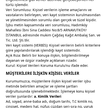
türlü işlemdir.
Veri Sorumlusu: Kişisel verilerin işleme amaçlarını ve
vasıtalarını belirleyen, veri kayıt sisteminin kurulmasından
ve yönetilmesinden sorumlu olan gerçek ve tüzel kişidir.
İşbu metin kapsamında veri sorumlusu, Hadımköy
Mahallesi İbni Sina Caddesi No:8/5 ARNAVUTKÖY/
İSTANBUL adresinde mukim Çağdaş Kağıt Ambalaj San. ve
Tic. Ltd. Şti.’dir.
Veri kayıt sistemi (VERBİS): Kişisel verilerin belirli kriterlere
göre yapılandırılarak işlendiği kayıt sistemidir.
Açık Rıza: Belirli bir konuya ilişkin, bilgilendirilmeye
dayanan ve özgür iradeyle açıklanan rızadır.
Kurul: Kişisel Verileri Koruma Kurulu’nu ifade eder.
MÜŞTERİLERE İLİŞKİN KİŞİSEL VERİLER
Kurumumuzca, müşterilere ilişkin kişisel veriler işbu
metinde belirtilen amaçlar ve işleme şartları
doğrultusunda işlenebilmektedir. İşlemeye konu kişisel
veriler şunlardır:
a. Kimlik Verileri
Ad, soyad, anne-baba adı, doğum tarihi, T.C kimlik no,
cinsiyet, medeni hal, nüfus cüzdan seri-sıra no, uyruk