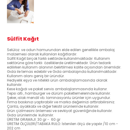
Sülfit Kağıt
Selüloz ve odun hamurundan elde edilen genellikle ambalaj
malzemesi olarak kullanılan kağıtlardır.
Sülfit Kağıt birçok farklı sektörde kullanılmaktadır. Kullanım
sektörüne göre farklı özelliklerde üretilmektedir. Ürün tedarik
edilirken kullanım alanının belirtilmesi kalite açısından önemlidir.
Gıda ile temas edebilir ve Gıda ambalajında kullanılmaktadır.
Kullanım alanı geniş bir üründür.
Hediyelik eşya ve nitelikli ürün ambalajlamasında olarak
kullanılır.
Kese kağıdı ve paket servis ambalajlanmasında kullanır.
Tepsi altı , hamburger ve dürüm paketlemelerinde kullanılır.
Şeker, ıslak mendil vb. laminasyonlu ürünler için uygundur.
Firma baskınızı yaptırabilir ve marka değerinizi arttırabilirsiniz.
Çanta, ayakkabı ve diğer tekstil ürünlerinde kullanılır.
Ürün çizilmesini önlemesi ve sevkiyat güvenliğinde kullanılır.
Gıda ürünlerinde kullanılır.
ÜRETİM GRAMAJI: 30 gr - 60 gr
ÜRETİM ÖLÇÜLERİ/TABAKA RULO: İstenilen ölçü de yapılır./10 cm -
202 cm