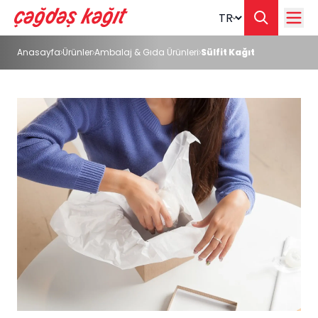
Change langua
Anasayfa
Ürünler
Ambalaj & Gıda Ürünleri
Sülfit Kağıt