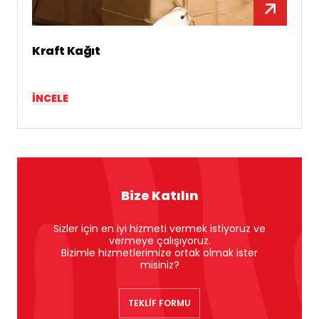
Kraft Kağıt
İNCELE
Bize Katılın
Sizler için en iyi hizmeti vermek istiyoruz ve
vermeye çalışıyoruz.
Bizimle hizmetlerimize ortak olmak ister
misiniz?
TEKLİF FORMU