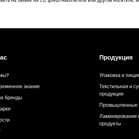
вета на заявке на CD, флеш-накопителе или другом носителе, м
нас
Продукция
 мы?
Упаковка и пище
ременное знание
Текстильная и с
продукция
и бренды
Промышленные 
арки
Ламинирование 
ости
продукты
г