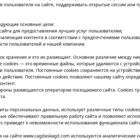
ия пользователя на сайте, поддерживать открытые сессии или 
ледующие основные цели:
айта для предоставления лучших услуг пользователям;
нализация контента в соответствии с предпочтениями пользов
сти пользователей и нашей компании.
рок хранения и кто их размещает. Основное различие между н
 cookies — это временные файлы, которые удаляются с устройс
 пользователя. Постоянные cookies сохраняются на устройстве 
ок действия. Постоянные cookies позволяют нашему сайту опреде
онтент.
тороны размещаются оператором посещаемого сайта. Cookies т
та.
щиты персональных данных, использует различные типы cookies
орые обеспечивают правильную работу сайта и позволяют исполь
es приведет к невозможности использования функционала сайта.
на сайте www.cagdaskagit.com используются аналитические coo