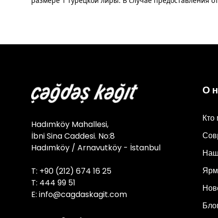
размере 1 турецкой лиры. В случае предоставления от
О 
Кто
Hadımköy Mahallesi,
Сов
İbni Sina Caddesi. No:8
Hadımköy / Arnavutköy - İstanbul
Наш
Ярм
T: +90 (212) 674 16 25
T: 444 99 51
Нов
E:
info@cagdaskagit.com
Бло