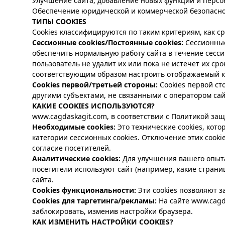
Улучшение сайта, добавление новых функций и персо
Обеспечение юридической и коммерческой безопасно
ТИПЫ COOKIES
Cookies классифицируются по таким критериям, как с
Сессионные cookies/Постоянные cookies:
Сессионные
обеспечить нормальную работу сайта в течение сессии
пользователь не удалит их или пока не истечет их ср
соответствующим образом настроить отображаемый к
Cookies первой/третьей стороны:
Cookies первой с
другими субъектами, не связанными с оператором сай
КАКИЕ COOKIES ИСПОЛЬЗУЮТСЯ?
www.cagdaskagit.com
, в соответствии с Политикой за
Необходимые cookies:
Это технические cookies, кот
категории сессионных cookies. Отключение этих cooki
согласие посетителей.
Аналитические cookies:
Для улучшения вашего опыта 
посетители используют сайт (например, какие страни
сайта.
Cookies функциональности:
Эти cookies позволяют 
Cookies для таргетинга/рекламы:
На сайте www.cagd
заблокировать, изменив настройки браузера.
КАК ИЗМЕНИТЬ НАСТРОЙКИ COOKIES?