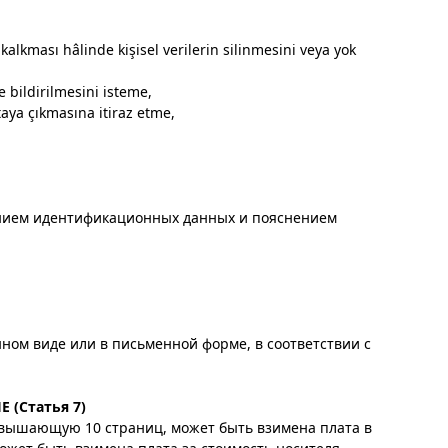
lkması hâlinde kişisel verilerin silinmesini veya yok
e bildirilmesini isteme,
taya çıkmasına itiraz etme,
ением идентификационных данных и пояснением
нном виде или в письменной форме, в соответствии с
(Статья 7)
ревышающую 10 страниц, может быть взимена плата в