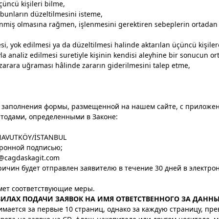
üçüncü kişileri bilme,
e bunların düzeltilmesini isteme,
nmiş olmasına rağmen, işlenmesini gerektiren sebeplerin ortadan ka
si, yok edilmesi ya da düzeltilmesi halinde aktarılan üçüncü kişiler
la analiz edilmesi suretiyle kişinin kendisi aleyhine bir sonucun or
e zarara uğraması hâlinde zararın giderilmesini talep etme,
м заполнения формы, размещенной на нашем сайте, с прилож
методами, определенными в Законе:
ARNAVUTKÖY/İSTANBUL
тронной подписью;
o@cagdaskagit.com
ричин будет отправлен заявителю в течение 30 дней в электро
мет соответствующие меры.
ЛАХ ПОДАЧИ ЗАЯВОК НА ИМЯ ОТВЕТСТВЕННОГО ЗА ДАННЫЕ 
зимается за первые 10 страниц, однако за каждую страницу, п