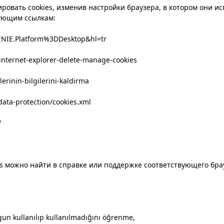
овать cookies, изменив настройки браузера, в котором они и
дующим ссылкам:
ENIE.Platform%3DDesktop&hl=tr
-internet-explorer-delete-manage-cookies
lerinin-bilgilerini-kaldirma
data-protection/cookies.xml
/
s можно найти в справке или поддержке соответствующего бра
gun kullanılıp kullanılmadığını öğrenme,