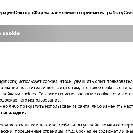
укция
Сектора
Форма заявления о приеме на работу
Свя
х cookie
git.com
) использует cookies, чтобы улучшить опыт пользовател
ания посетителей веб-сайта о том, что такое cookies, о типах 
астройками cookies. Согласие на использование cookies считае
родолжает его использование.
жно либо прекратить использование сайта, либо изменить настр
е
неполадки.
охраняются на компьютере, мобильном устройстве или сервере
сессии, посещенные страницы и т.д. Cookies не содержат личны