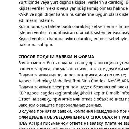
Yurt içinde veya yurt dışında kişisel verilerin aktarıldığı 
Kişisel verilerin eksik veya yanlış işlenmiş olması hâlind
KVKK ve ilgili diğer kanun hükümlerine uygun olarak işle
edilmesini isteme,
Kurumumuzca talebe bağlı olarak kişisel verilerin silinme
İşlenen verilerin münhasıran otomatik sistemler vasıtasıy
Kişisel verilerin kanuna aykırı olarak işlenmesi sebebiyl
haklarına sahiptir.
СПОСОБ ПОДАЧИ ЗАЯВКИ И ФОРМА
Заявка может быть подана в нашу организацию путе
вашего запроса, как указано ниже, а также другими 
Подача заявки лично, через нотариуса или по почте;
Адрес: Hadımköy Mahallesi İbni Sina Caddesi No:8/5 
Подача заявки в электронном виде с безопасной элек
KEP адрес:
cagdaskagitambalaj@hs01.kep.tr
E-mail:
inf
Ответ на заявку, принятие или отказ с объяснением п
Законом о защите персональных данных.
В случае принятия заявки, компания немедленно при
ОФИЦИАЛЬНОЕ УВЕДОМЛЕНИЕ О СПОСОБАХ И ПРАВИ
ПЛАТА:
При письменном ответе на заявку, плата не в