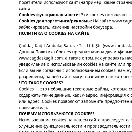
посетители используют сайт (например, какие страни
сайта.
Cookies функциональности:
Эти cookies позволяют 
Cookies для таргетинга/рекламы:
На сайте www.cagd
заблокировать, изменив настройки браузера.
ПОЛИТИКА О COOKIES НА САЙТЕ
Çağdaş Kağıt Ambalaj San. ve Tic. Ltd. Şti. (
www.cagdaska
Данная Политика Cookies предназначена для информиров
www.cagdaskagit.com, а также о том, как управлять н
уведомление о использовании cookies на сайте или п
Если вы не согласны с использованием cookies, вам ну
разрешены, на веб-сайте могут возникнуть некоторы
ЧТО ТАКОЕ COOKIES?
Cookies — это небольшие текстовые файлы, которые с
содержать такие данные, как IP-адрес, информация о 
или адрес. Cookies позволяют запомнить предпочтен
пользователя.
ПОЧЕМУ ИСПОЛЬЗУЮТСЯ COOKIES?
Использование cookies на нашем сайте преследует с
Улучшение функциональности и производительности с