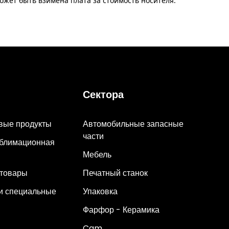
ожет быть взимена плата за стоимость носителя.
Сектора
вые продукты
Автомобильные запасные
части
ублимационная
Мебель
товары
Печатный станок
и специальные
Упаковка
Фарфор - Керамика
Cam