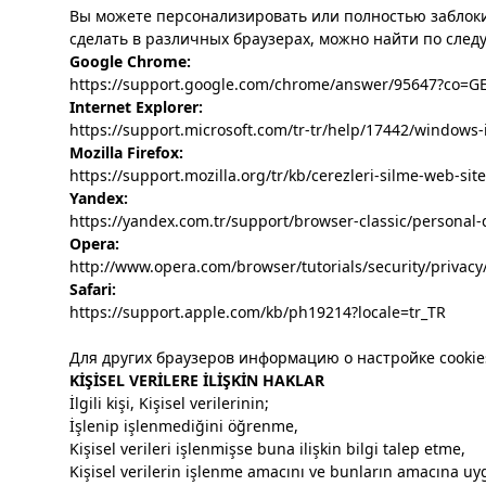
Вы можете персонализировать или полностью заблокир
сделать в различных браузерах, можно найти по сле
Google Chrome:
https://support.google.com/chrome/answer/95647?co=G
Internet Explorer:
https://support.microsoft.com/tr-tr/help/17442/windows
Mozilla Firefox:
https://support.mozilla.org/tr/kb/cerezleri-silme-web-site
Yandex:
https://yandex.com.tr/support/browser-classic/personal-
Opera:
http://www.opera.com/browser/tutorials/security/privacy
Safari:
https://support.apple.com/kb/ph19214?locale=tr_TR
Для других браузеров информацию о настройке cookie
KİŞİSEL VERİLERE İLİŞKİN HAKLAR
İlgili kişi, Kişisel verilerinin;
İşlenip işlenmediğini öğrenme,
Kişisel verileri işlenmişse buna ilişkin bilgi talep etme,
Kişisel verilerin işlenme amacını ve bunların amacına uy